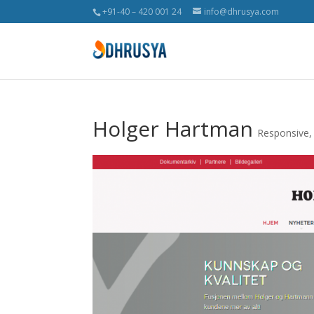
+91-40 – 420 001 24
info@dhrusya.com
Holger Hartman
Responsive