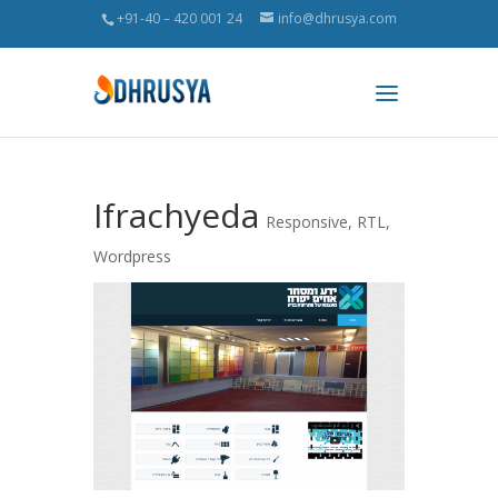
+91-40 – 420 001 24
info@dhrusya.com
Ifrachyeda
Responsive
,
RTL
,
Wordpress